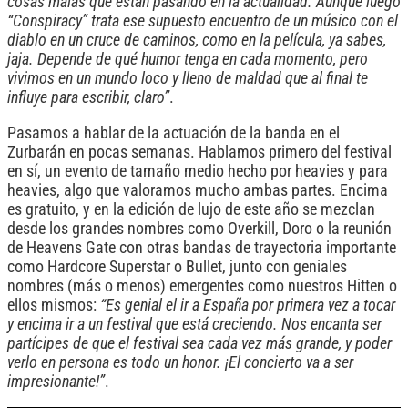
cosas malas que están pasando en la actualidad. Aunque luego
“Conspiracy” trata ese supuesto encuentro de un músico con el
diablo en un cruce de caminos, como en la película, ya sabes,
jaja. Depende de qué humor tenga en cada momento, pero
vivimos en un mundo loco y lleno de maldad que al final te
influye para escribir, claro”
.
Pasamos a hablar de la actuación de la banda en el
Zurbarán en pocas semanas. Hablamos primero del festival
en sí, un evento de tamaño medio hecho por heavies y para
heavies, algo que valoramos mucho ambas partes. Encima
es gratuito, y en la edición de lujo de este año se mezclan
desde los grandes nombres como Overkill, Doro o la reunión
de Heavens Gate con otras bandas de trayectoria importante
como Hardcore Superstar o Bullet, junto con geniales
nombres (más o menos) emergentes como nuestros Hitten o
ellos mismos:
“Es genial el ir a España por primera vez a tocar
y encima ir a un festival que está creciendo. Nos encanta ser
partícipes de que el festival sea cada vez más grande, y poder
verlo en persona es todo un honor. ¡El concierto va a ser
impresionante!”
.