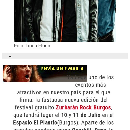
Foto: Linda Florin
Ya llega uno de los
eventos más
atractivos en nuestro país para el que
firma: la fastuosa nueva edición del
festival gratuito
Zurbarán Rock Burgos
,
que tendrá lugar el
10
y
11 de Julio
en el
Espacio El Plantío
(Burgos). Aparte de los
grandes nombres como
Overkill, Doro
, la