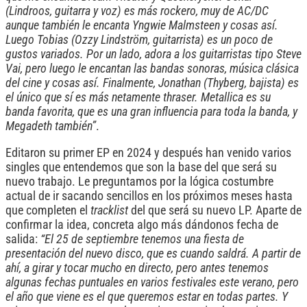
(Lindroos, guitarra y voz) es más rockero, muy de AC/DC
aunque también le encanta Yngwie Malmsteen y cosas así.
Luego Tobias (Ozzy Lindström, guitarrista) es un poco de
gustos variados. Por un lado, adora a los guitarristas tipo Steve
Vai, pero luego le encantan las bandas sonoras, música clásica
del cine y cosas así. Finalmente, Jonathan (Thyberg, bajista) es
el único que sí es más netamente thraser. Metallica es su
banda favorita, que es una gran influencia para toda la banda, y
Megadeth también”
.
Editaron su primer EP en 2024 y después han venido varios
singles que entendemos que son la base del que será su
nuevo trabajo. Le preguntamos por la lógica costumbre
actual de ir sacando sencillos en los próximos meses hasta
que completen el
tracklist
del que será su nuevo LP. Aparte de
confirmar la idea, concreta algo más dándonos fecha de
salida:
“El 25 de septiembre tenemos una fiesta de
presentación del nuevo disco, que es cuando saldrá. A partir de
ahí, a girar y tocar mucho en directo, pero antes tenemos
algunas fechas puntuales en varios festivales este verano, pero
el año que viene es el que queremos estar en todas partes. Y