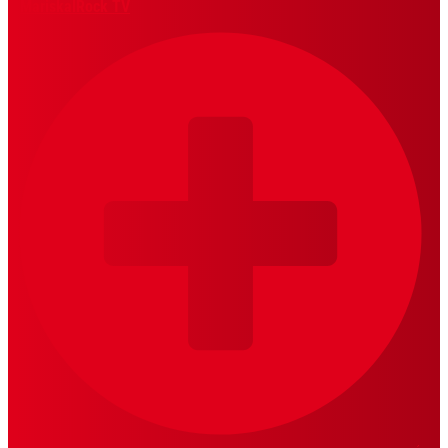
MariskalRock TV