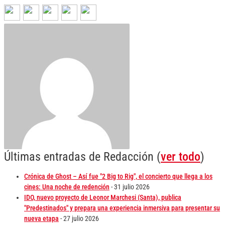
Últimas entradas de Redacción
(
ver todo
)
Crónica de Ghost – Así fue "2 Big to Rig", el concierto que llega a los
cines: Una noche de redención
- 31 julio 2026
IDO, nuevo proyecto de Leonor Marchesi (Santa), publica
"Predestinados" y prepara una experiencia inmersiva para presentar su
nueva etapa
- 27 julio 2026