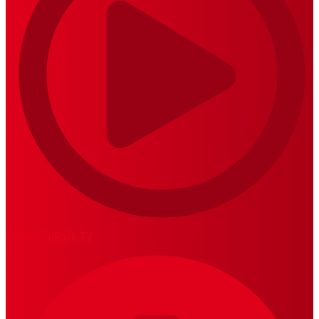
MariskalRock TV