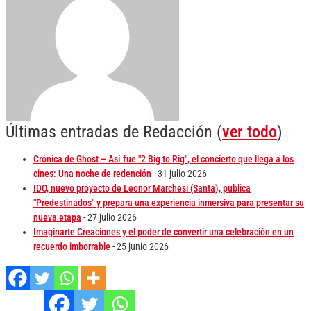
Últimas entradas de Redacción
(
ver todo
)
Crónica de Ghost – Así fue "2 Big to Rig", el concierto que llega a los
cines: Una noche de redención
- 31 julio 2026
IDO, nuevo proyecto de Leonor Marchesi (Santa), publica
"Predestinados" y prepara una experiencia inmersiva para presentar su
nueva etapa
- 27 julio 2026
Imaginarte Creaciones y el poder de convertir una celebración en un
recuerdo imborrable
- 25 junio 2026