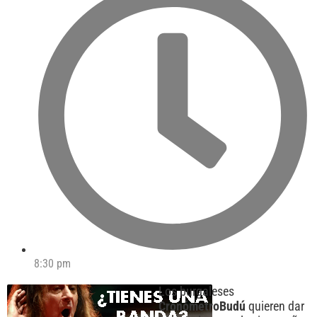
8:30 pm
Los burgaleses
CronómetroBudú
quieren dar