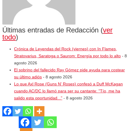
Últimas entradas de Redacción
(
ver
todo
)
Crónica de Leyendas del Rock (viernes) con In Flames,
Stratovarius, Saratoga o Saurom: Energía por todo lo alto
- 8
agosto 2026
El sobrino del fallecido Ray Gómez pide ayuda para costear
su último adiós
- 8 agosto 2026
Lo que Axl Rose (Guns N' Roses) confesó a Duff McKagan
cuando AC/DC lo llamó para ser su cantante: "Tío, me ha
salido esta oportunidad..."
- 8 agosto 2026