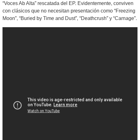
“Voces Ab Alta” rescatada del EP. Evidentemente, conviven
con clásicos que no necesitan presentación como “Freezing
Moon”, “Buried by Time and Dust”, “Deathcrush” y “Carnage”.