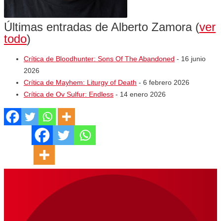
Últimas entradas de Alberto Zamora
(
ver
todo
)
Crítica de Bloodhunter: Sons Of The Abandoned
- 16 junio
2026
Crítica de Mayhem: Liturgy of Death
- 6 febrero 2026
Crítica de Ov Sulfur: Endless
- 14 enero 2026