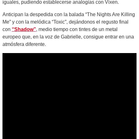
iguales, pudiendo establecerse analogías con Vixen.
Anticipan la despedida con la balada “The Nights Are Killing
Me” y con la melódica “Toxic”, dejándonos el regusto final
con
“Shadow”
, medio tiempo con tintes de un metal
europeo que, en la voz de Gabrielle, consigue entrar en una
atmósfera diferente.