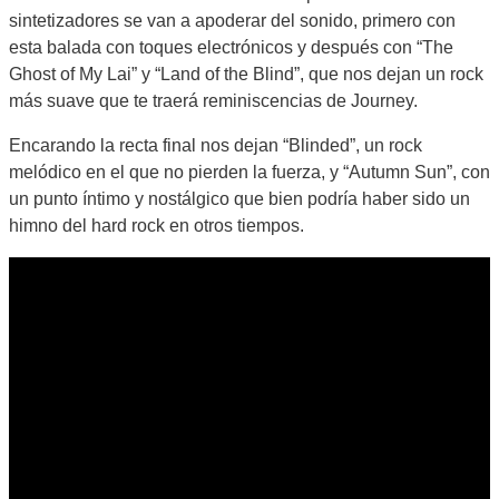
sintetizadores se van a apoderar del sonido, primero con
esta balada con toques electrónicos y después con “The
Ghost of My Lai” y “Land of the Blind”, que nos dejan un rock
más suave que te traerá reminiscencias de Journey.
Encarando la recta final nos dejan “Blinded”, un rock
melódico en el que no pierden la fuerza, y “Autumn Sun”, con
un punto íntimo y nostálgico que bien podría haber sido un
himno del hard rock en otros tiempos.