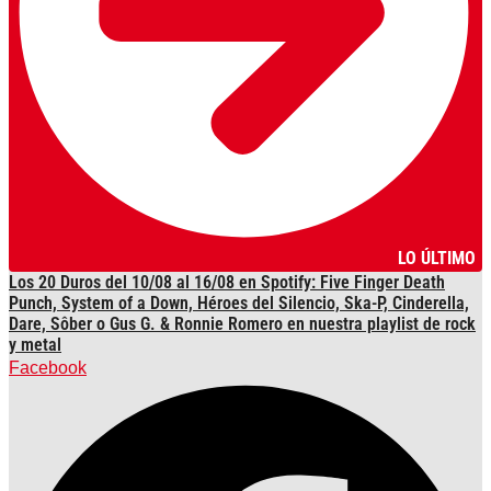
LO ÚLTIMO
Los 20 Duros del 10/08 al 16/08 en Spotify: Five Finger Death
Punch, System of a Down, Héroes del Silencio, Ska-P, Cinderella,
Dare, Sôber o Gus G. & Ronnie Romero en nuestra playlist de rock
y metal
Facebook