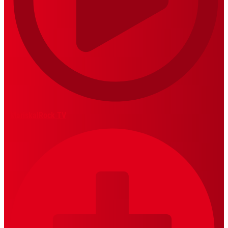
MariskalRock TV