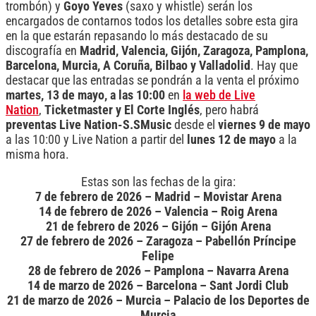
trombón) y
Goyo Yeves
(saxo y whistle) serán los
encargados de contarnos todos los detalles sobre esta gira
en la que estarán repasando lo más destacado de su
discografía en
Madrid, Valencia, Gijón, Zaragoza, Pamplona,
Barcelona, Murcia, A Coruña, Bilbao y Valladolid
. Hay que
destacar que las entradas se pondrán a la venta el próximo
martes, 13 de mayo, a las 10:00
en
la web de Live
Nation
,
Ticketmaster y El Corte Inglés
, pero habrá
preventas Live Nation-S.SMusic
desde el
viernes 9 de mayo
a las 10:00 y Live Nation a partir del
lunes 12 de mayo
a la
misma hora.
Estas son las fechas de la gira:
7 de febrero de 2026 – Madrid – Movistar Arena
14 de febrero de 2026 – Valencia – Roig Arena
21 de febrero de 2026 – Gijón – Gijón Arena
27 de febrero de 2026 – Zaragoza – Pabellón Príncipe
Felipe
28 de febrero de 2026 – Pamplona – Navarra Arena
14 de marzo de 2026 – Barcelona – Sant Jordi Club
21 de marzo de 2026 – Murcia – Palacio de los Deportes de
Murcia