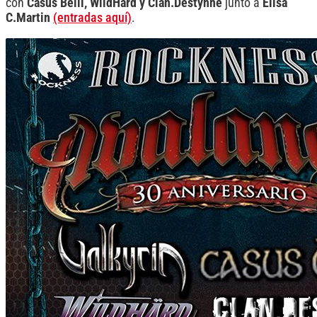
con
Casus Belli, WildHärd y Clan.Destynne
junto a
Elisa
C.Martin
(entradas aquí)
.