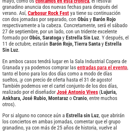
mayo, como os
contamos en esta crónica
, el festival
granadino anuncia dos nuevas fechas para después del
verano. Así,
Carbosur Rock Fest
ya tiene su continuación
con dos jornadas por separado, con
Obús
y
Barón Rojo
respectivamente a la cabeza. Concretamente, será el sábado
27 de septiembre, por un lado, con un tridente excelente
formado por
Obús, Saratoga
y
Estrella Sin Luz
. Y después, el
11 de octubre, estarán
Barón Rojo, Tierra Santa
y
Estrella
Sin Luz
.
En ambos casos tendrá lugar en la Sala Industrial Copera de
Granada y ya podemos comprar las
entradas para el evento
,
tanto el bono para los dos días como a modo de días
sueltos, ¡y con precio de oferta hasta el 31 de agosto!
También podemos ver el cartel conjunto de los dos días,
realizado por el diseñador
José Antonio Vives
(
Lujuria,
Ankhara, José Rubio, Montaraz
o
Cranio
, entre muchos
otros).
Por si alguno no conoce aún a
Estrella sin Luz
, que abrirán
los conciertos en ambas jornadas, comentar que el grupo
granadino, ya con más de 25 años de historia, vuelve al