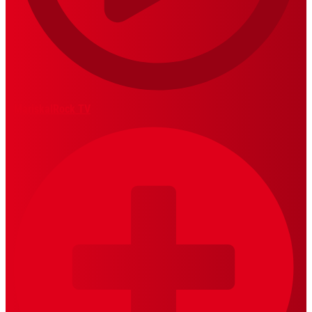
MariskalRock TV