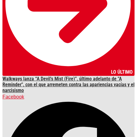
LO ÚLTIMO
Walkways lanza “A Devil's Mist (Fire)”, último adelanto de "A
Reminder", con el que arremeten contra las apariencias vacías y el
narcisismo
Facebook