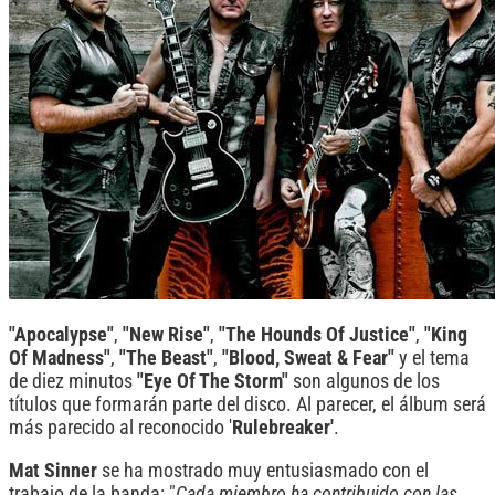
"Apocalypse"
,
"New Rise"
,
"The Hounds Of Justice"
,
"King
Of Madness"
,
"The Beast"
,
"Blood, Sweat & Fear"
y el tema
de diez minutos
"Eye Of The Storm"
son algunos de los
títulos que formarán parte del disco. Al parecer, el álbum será
más parecido al reconocido '
Rulebreaker'
.
Mat Sinner
se ha mostrado muy entusiasmado con el
trabajo de la banda: "
Cada miembro ha contribuido con las