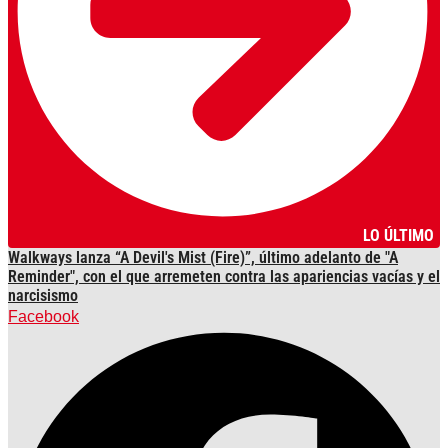
LO ÚLTIMO
Walkways lanza “A Devil's Mist (Fire)”, último adelanto de "A
Reminder", con el que arremeten contra las apariencias vacías y el
narcisismo
Facebook