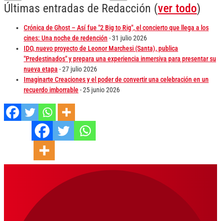
Últimas entradas de Redacción
(
ver todo
)
Crónica de Ghost – Así fue "2 Big to Rig", el concierto que llega a los
cines: Una noche de redención
- 31 julio 2026
IDO, nuevo proyecto de Leonor Marchesi (Santa), publica
"Predestinados" y prepara una experiencia inmersiva para presentar su
nueva etapa
- 27 julio 2026
Imaginarte Creaciones y el poder de convertir una celebración en un
recuerdo imborrable
- 25 junio 2026