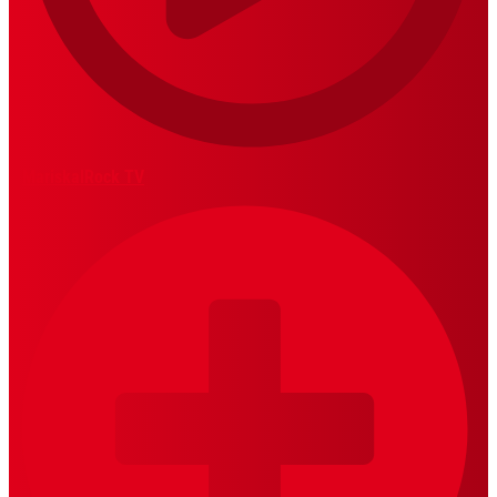
MariskalRock TV