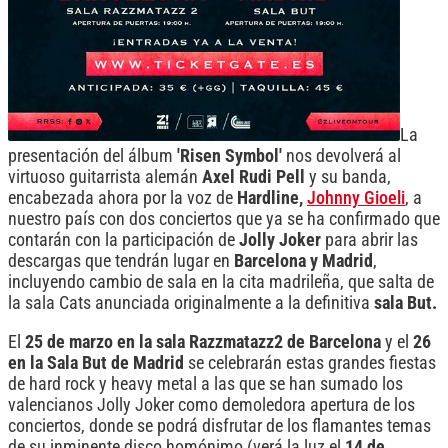
La
presentación del álbum
'Risen Symbol'
nos devolverá al
virtuoso guitarrista alemán
Axel Rudi Pell
y su banda,
encabezada ahora por la voz de
Hardline,
Johnny Gioeli
, a
nuestro país con dos conciertos que ya se ha confirmado que
contarán con la participación de
Jolly Joker
para abrir las
descargas que tendrán lugar en
Barcelona y Madrid
,
incluyendo cambio de sala en la cita madrileña, que salta de
la sala Cats anunciada originalmente a la definitiva
sala But.
El
25 de marzo en la sala Razzmatazz2 de Barcelona
y el
26
en la Sala But de Madrid
se celebrarán estas grandes fiestas
de hard rock y heavy metal a las que se han sumado los
valencianos Jolly Joker como demoledora apertura de los
conciertos, donde se podrá disfrutar de los flamantes temas
de su inminente disco homónimo (verá la luz el
14 de