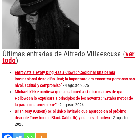
Últimas entradas de Alfredo Villaescusa
(
ver
todo
)
Entrevista a Every King Has a Clown: “Coordinar una banda
internacional tiene dificultad; lo importante era encontrar personas con
nivel, actitud y compromiso”
- 4 agosto 2026
Michael Kiske confiesa que se saboteó a sí mismo antes de que
Helloween le expulsara a principios de los noventa: “Estaba metiendo
la pata constantemente”
- 2 agosto 2026
Brian May (Queen) es el único invitado que aparece en el próximo
disco de Tony Iommi (Black Sabbath) y este es el motivo
- 2 agosto
2026