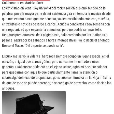
Colaborador
en
MariskalRock
Eclecticismo en vena. Soy un yonki del rock n' roll en el pleno sentido de la
palabra, pues la mayor parte de mi existencia gira en torno a la música desde
que me levanto hasta que me acuesto, ya sea escribiendo crónicas, reseñas,
entrevistas o noticias de largo alcance. Acudo a conciertos cada semana con
una regularidad que espantaría a muchos, pero no podría ser más feliz.
Dejamos para otros eso de ir al gimnasio, salir corriendo por las mañanas o
pasar el aspirador los sábados a horas intempestivas. Ya lo decía el añorado
Bosco el Tosco: "Del deporte se puede salir".
El punk me salvó la vida y el hard rock siempre ocupó un lugar especial en el
corazón, al igual que el rock gótico, pero nunca me he cerrado a otros
géneros. Cual buscador de oro en el lejano Oeste, agito mi peculiar colador
para quedarme con aquello que particularmente llame la atención o
sobresalga del resto de propuestas, pues creo con firmeza en la vieja máxima
de que de todo se puede aprender, o sacar algo de provecho, como decían los
antiguos.