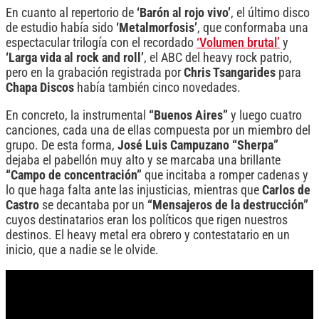
En cuanto al repertorio de
‘Barón al rojo vivo’
, el último disco
de estudio había sido
‘Metalmorfosis’
, que conformaba una
espectacular trilogía con el recordado
‘Volumen brutal’
y
‘Larga vida al rock and roll’
, el ABC del heavy rock patrio,
pero en la grabación registrada por
Chris Tsangarides
para
Chapa Discos
había también cinco novedades.
En concreto, la instrumental
“Buenos Aires”
y luego cuatro
canciones, cada una de ellas compuesta por un miembro del
grupo. De esta forma,
José Luis Campuzano “Sherpa”
dejaba el pabellón muy alto y se marcaba una brillante
“Campo de concentración”
que incitaba a romper cadenas y
lo que haga falta ante las injusticias, mientras que
Carlos de
Castro
se decantaba por un
“Mensajeros de la destrucción”
cuyos destinatarios eran los políticos que rigen nuestros
destinos. El heavy metal era obrero y contestatario en un
inicio, que a nadie se le olvide.