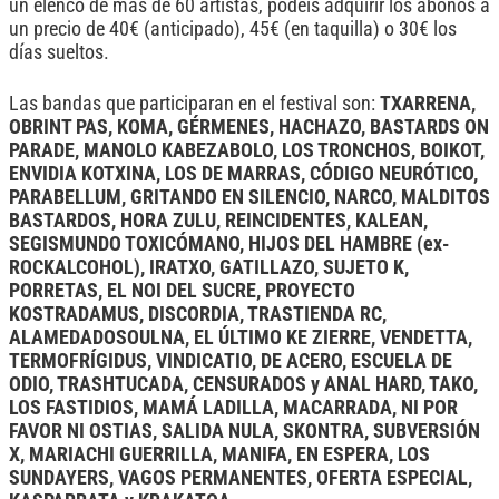
un elenco de más de 60 artistas, podéis adquirir los abonos a
un precio de 40€ (anticipado), 45€ (en taquilla) o 30€ los
días sueltos.
Las bandas que participaran en el festival son:
TXARRENA,
OBRINT PAS, KOMA, GÉRMENES, HACHAZO, BASTARDS ON
PARADE,
MANOLO KABEZABOLO, LOS TRONCHOS, BOIKOT,
ENVIDIA KOTXINA, LOS DE MARRAS, CÓDIGO NEURÓTICO,
PARABELLUM, GRITANDO EN SILENCIO, NARCO, MALDITOS
BASTARDOS, HORA ZULU, REINCIDENTES, KALEAN,
SEGISMUNDO TOXICÓMANO, HIJOS DEL HAMBRE (ex-
ROCKALCOHOL), IRATXO, GATILLAZO, SUJETO K,
PORRETAS, EL NOI DEL SUCRE, PROYECTO
KOSTRADAMUS, DISCORDIA, TRASTIENDA RC,
ALAMEDADOSOULNA, EL ÚLTIMO KE ZIERRE, VENDETTA,
TERMOFRÍGIDUS, VINDICATIO, DE ACERO, ESCUELA DE
ODIO, TRASHTUCADA, CENSURADOS y ANAL HARD, TAKO,
LOS FASTIDIOS, MAMÁ LADILLA, MACARRADA, NI POR
FAVOR NI OSTIAS, SALIDA NULA, SKONTRA, SUBVERSIÓN
X, MARIACHI GUERRILLA, MANIFA, EN ESPERA, LOS
SUNDAYERS, VAGOS PERMANENTES, OFERTA ESPECIAL,