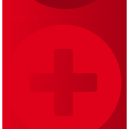
MariskalRock TV