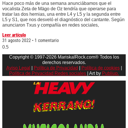
Hace poco más de una semana anunciábamos que el
vocalista Zeta de Mägo de Oz tendría que operarse para
tratar las dos hernias, una entre L4 y L5 y la segunda entre
L5 y S1, que nos desveló el diagnóstico del cantante. Según
anunciaron Txus y compañía en redes sociales,
Leer artículo
31 agosto 2022
1 comentario
Copyright © 1997-2026 MariskalRock.com® Todos los
derechos reservados.
Aviso Legal
|
Política de Privacidad
|
Política de cookies
|
Política de Privacidad Redes sociales
| Art by
Publiup.