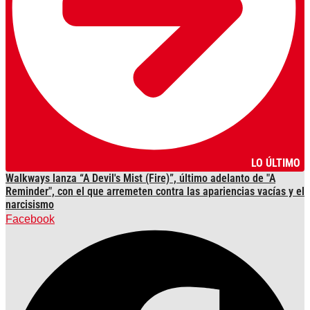
LO ÚLTIMO
Walkways lanza “A Devil's Mist (Fire)”, último adelanto de "A
Reminder", con el que arremeten contra las apariencias vacías y el
narcisismo
Facebook