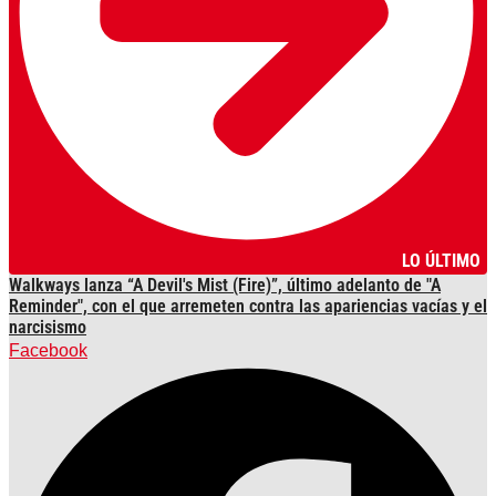
LO ÚLTIMO
Walkways lanza “A Devil's Mist (Fire)”, último adelanto de "A
Reminder", con el que arremeten contra las apariencias vacías y el
narcisismo
Facebook