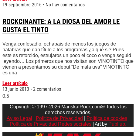
19 septiembre 2016
No hay comentarios
ROCKCINANTE: A LA DIOSA DEL AMOR LE
GUSTA EL TINTO
Venga confesadlo, echabais de menos los juegos de
palabras que dan título a los programas ¿a qué si? Pues
este es retorcido, estrujaros un poco el coco o venga seguid
leyendo… Los primeros que nos visitan son VINOTINTO que
vienen a presentarnos su debut “De mala uva” VINOTINTO
es una
Leer artículo
13 junio 2013
2 comentarios
Copyright © 1997-2026 MariskalRock.com® Todos los
derechos reservados.
Aviso Legal
|
Política de Privacidad
|
Política de cookies
|
Política de Privacidad Redes sociales
| Art by
Publiup.