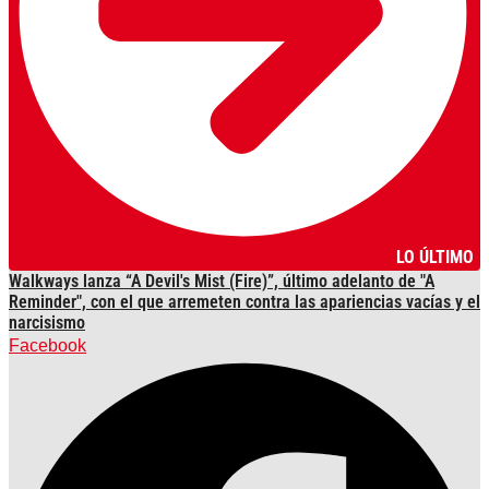
LO ÚLTIMO
Walkways lanza “A Devil's Mist (Fire)”, último adelanto de "A
Reminder", con el que arremeten contra las apariencias vacías y el
narcisismo
Facebook