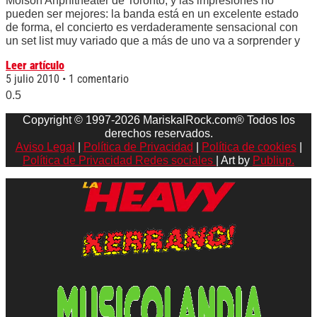
Molson Anphitheater de Toronto, y las impresiones no
pueden ser mejores: la banda está en un excelente estado
de forma, el concierto es verdaderamente sensacional con
un set list muy variado que a más de uno va a sorprender y
Leer artículo
5 julio 2010
1 comentario
Copyright © 1997-2026 MariskalRock.com® Todos los
derechos reservados.
Aviso Legal
|
Política de Privacidad
|
Política de cookies
|
Política de Privacidad Redes sociales
| Art by
Publiup.