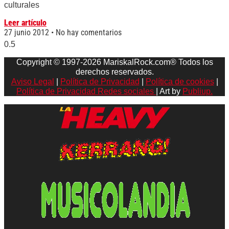
culturales
Leer artículo
27 junio 2012
No hay comentarios
Copyright © 1997-2026 MariskalRock.com® Todos los
derechos reservados.
Aviso Legal
|
Política de Privacidad
|
Política de cookies
|
Política de Privacidad Redes sociales
| Art by
Publiup.