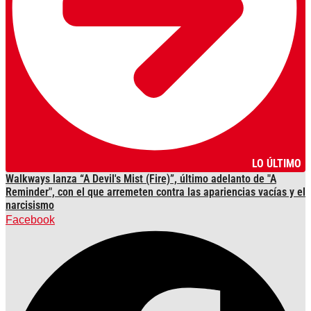
LO ÚLTIMO
Walkways lanza “A Devil's Mist (Fire)”, último adelanto de "A
Reminder", con el que arremeten contra las apariencias vacías y el
narcisismo
Facebook