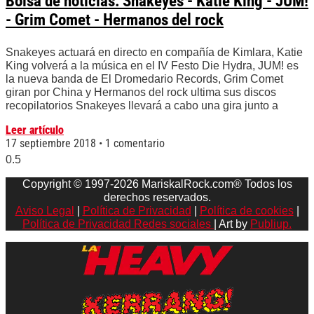
Bolsa de noticias: Snakeyes - Katie King - JUM!
- Grim Comet - Hermanos del rock
Snakeyes actuará en directo en compañía de Kimlara, Katie
King volverá a la música en el IV Festo Die Hydra, JUM! es
la nueva banda de El Dromedario Records, Grim Comet
giran por China y Hermanos del rock ultima sus discos
recopilatorios Snakeyes llevará a cabo una gira junto a
Leer artículo
17 septiembre 2018
1 comentario
Copyright © 1997-2026 MariskalRock.com® Todos los
derechos reservados.
Aviso Legal
|
Política de Privacidad
|
Política de cookies
|
Política de Privacidad Redes sociales
| Art by
Publiup.