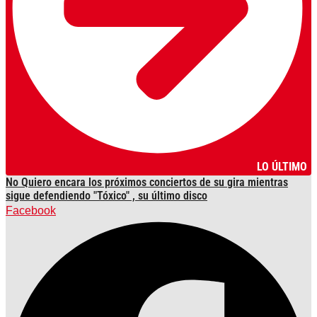
LO ÚLTIMO
No Quiero encara los próximos conciertos de su gira mientras
sigue defendiendo "Tóxico" , su último disco
Facebook