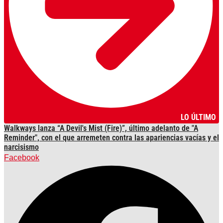
LO ÚLTIMO
Walkways lanza “A Devil's Mist (Fire)”, último adelanto de "A
Reminder", con el que arremeten contra las apariencias vacías y el
narcisismo
Facebook