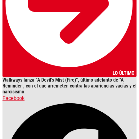
LO ÚLTIMO
Walkways lanza “A Devil's Mist (Fire)”, último adelanto de "A
Reminder", con el que arremeten contra las apariencias vacías y el
narcisismo
Facebook