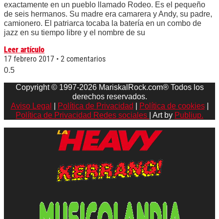
exactamente en un pueblo llamado Rodeo. Es el pequeño
de seis hermanos. Su madre era camarera y Andy, su padre,
camionero. El patriarca tocaba la batería en un combo de
jazz en su tiempo libre y el nombre de su
Leer artículo
17 febrero 2017
2 comentarios
Copyright © 1997-2026 MariskalRock.com® Todos los
derechos reservados.
Aviso Legal
|
Política de Privacidad
|
Política de cookies
|
Política de Privacidad Redes sociales
| Art by
Publiup.