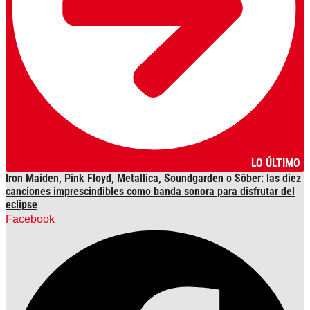
LO ÚLTIMO
Iron Maiden, Pink Floyd, Metallica, Soundgarden o Sôber: las diez
canciones imprescindibles como banda sonora para disfrutar del
eclipse
Facebook