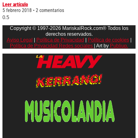
Leer artículo
5 febrero 2018
2 comentarios
Copyright © 1997-2026 MariskalRock.com® Todos los
derechos reservados.
Aviso Legal
|
Política de Privacidad
|
Política de cookies
|
Política de Privacidad Redes sociales
| Art by
Publiup.