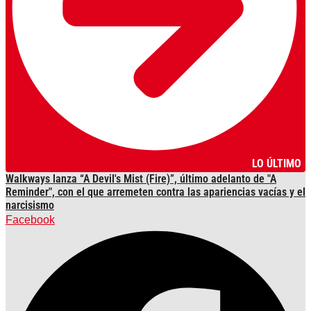
LO ÚLTIMO
Walkways lanza “A Devil's Mist (Fire)”, último adelanto de "A
Reminder", con el que arremeten contra las apariencias vacías y el
narcisismo
Facebook