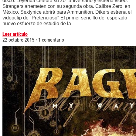
disco. Leyenda celebra su 20º aniversario y estrena vídeo.
Strangers arremeten con su segunda obra. Calibre Zero, en
México. Sextynice abrirá para Ammunition. Dikers estrena el
videoclip de "Pretencioso" El primer sencillo del esperado
nuevo esfuerzo de estudio de la
Leer artículo
22 octubre 2015
1 comentario