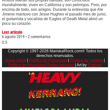
Ambos lideran sus propias bandas, son conocidos
mundialmente, viven en California y son pelirrojos. Pero, por
encima de todo, son amigos. Durante la entrevista que Ale
Jimene mantuvo con Jesse Hughes el pasado mes de junio,
el guitarrista y vocalista de Eagles of Death Metal abrió un
poco su corazón
Leer artículo
6 agosto 2019
2 comentarios
Copyright © 1997-2026 MariskalRock.com® Todos los
derechos reservados.
Aviso Legal
|
Política de Privacidad
|
Política de cookies
|
Política de Privacidad Redes sociales
| Art by
Publiup.