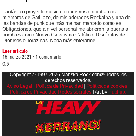
Fantástico proyecto musical donde nos encontramos
miembros de Gatillazo, de mis adorados Rockaina y una de
las bandas de punk que más me han marcado como es
Obligaciones, que a nivel personal me abrieron la puerta a
nombres como Nuevo Catecismo Católico, Discípulos de
Dionisos o Torazinas. Nada más enterarme
Leer artículo
16 marzo 2021
1 comentario
Copyright © 1997-2026 MariskalRock.com® Todos los
derechos reservados.
Aviso Legal
|
Política de Privacidad
|
Política de cookies
|
Política de Privacidad Redes sociales
| Art by
Publiup.