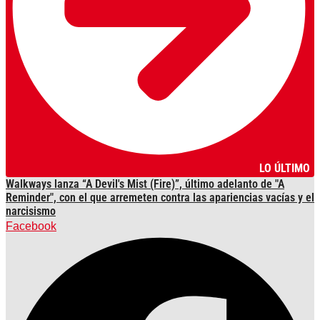
LO ÚLTIMO
Walkways lanza “A Devil's Mist (Fire)”, último adelanto de "A
Reminder", con el que arremeten contra las apariencias vacías y el
narcisismo
Facebook