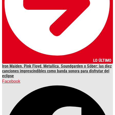
LO ÚLTIMO
Iron Maiden, Pink Floyd, Metallica, Soundgarden o Sôber: las diez
canciones imprescindibles como banda sonora para disfrutar del
eclipse
Facebook