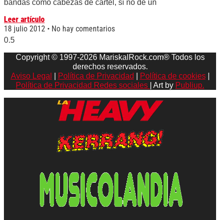
bandas como cabezas de cartel, si no de un
Leer artículo
18 julio 2012
No hay comentarios
Copyright © 1997-2026 MariskalRock.com® Todos los
derechos reservados.
Aviso Legal
|
Política de Privacidad
|
Política de cookies
|
Política de Privacidad Redes sociales
| Art by
Publiup.