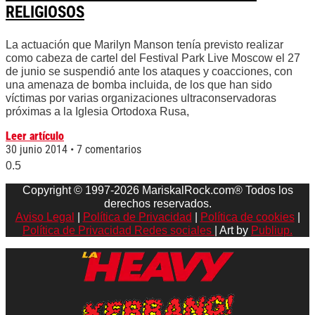
RELIGIOSOS
La actuación que Marilyn Manson tenía previsto realizar
como cabeza de cartel del Festival Park Live Moscow el 27
de junio se suspendió ante los ataques y coacciones, con
una amenaza de bomba incluida, de los que han sido
víctimas por varias organizaciones ultraconservadoras
próximas a la Iglesia Ortodoxa Rusa,
Leer artículo
30 junio 2014
7 comentarios
Copyright © 1997-2026 MariskalRock.com® Todos los
derechos reservados.
Aviso Legal
|
Política de Privacidad
|
Política de cookies
|
Política de Privacidad Redes sociales
| Art by
Publiup.