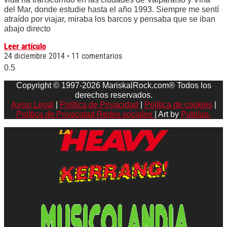
del Mar, donde estudie hasta el año 1993. Siempre me sentí
atraído por viajar, miraba los barcos y pensaba que se iban
abajo directo
Leer artículo
24 diciembre 2014
11 comentarios
Copyright © 1997-2026 MariskalRock.com® Todos los
derechos reservados.
Aviso Legal
|
Política de Privacidad
|
Política de cookies
|
Política de Privacidad Redes sociales
| Art by
Publiup.