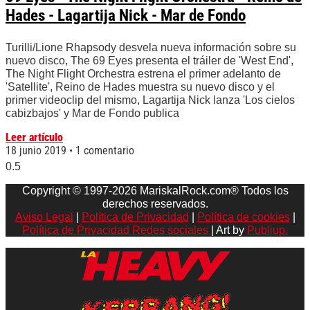
Hades - Lagartija Nick - Mar de Fondo
Turilli/Lione Rhapsody desvela nueva información sobre su
nuevo disco, The 69 Eyes presenta el tráiler de 'West End',
The Night Flight Orchestra estrena el primer adelanto de
'Satellite', Reino de Hades muestra su nuevo disco y el
primer videoclip del mismo, Lagartija Nick lanza 'Los cielos
cabizbajos' y Mar de Fondo publica
Leer artículo
18 junio 2019
1 comentario
Copyright © 1997-2026 MariskalRock.com® Todos los
derechos reservados.
Aviso Legal
|
Política de Privacidad
|
Política de cookies
|
Política de Privacidad Redes sociales
| Art by
Publiup.