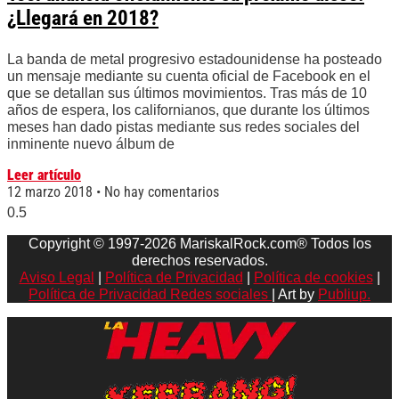
¿Llegará en 2018?
La banda de metal progresivo estadounidense ha posteado
un mensaje mediante su cuenta oficial de Facebook en el
que se detallan sus últimos movimientos. Tras más de 10
años de espera, los californianos, que durante los últimos
meses han dado pistas mediante sus redes sociales del
inminente nuevo álbum de
Leer artículo
12 marzo 2018
No hay comentarios
Copyright © 1997-2026 MariskalRock.com® Todos los
derechos reservados.
Aviso Legal
|
Política de Privacidad
|
Política de cookies
|
Política de Privacidad Redes sociales
| Art by
Publiup.