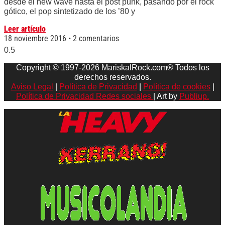
desde el new wave hasta el post punk, pasando por el rock
gótico, el pop sintetizado de los ’80 y
Leer artículo
18 noviembre 2016
2 comentarios
Copyright © 1997-2026 MariskalRock.com® Todos los
derechos reservados.
Aviso Legal
|
Política de Privacidad
|
Política de cookies
|
Política de Privacidad Redes sociales
| Art by
Publiup.