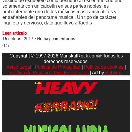
vestido de esqueleto como desnudo al escenario cubierto
solamente con un calcetín en sus partes nobles, es
probablemente uno de los músicos más carismáticos y
entrañables del panorama musical. Un tipo de carácter
inquieto y nervioso, dato que llevó a Kiedis
Leer artículo
16 octubre 2017
No hay comentarios
Copyright © 1997-2026 MariskalRock.com® Todos los
derechos reservados.
Aviso Legal
|
Política de Privacidad
|
Política de cookies
|
Política de Privacidad Redes sociales
| Art by
Publiup.