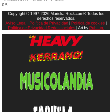
Copyright © 1997-2026 MariskalRock.com® Todos los
derechos reservados.
Aviso Legal
|
Política de Privacidad
|
Política de cookies
|
Política de Privacidad Redes sociales
| Art by
Publiup.