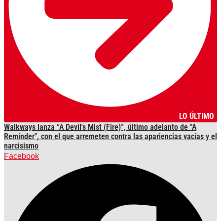
LO ÚLTIMO
Walkways lanza “A Devil's Mist (Fire)”, último adelanto de "A
Reminder", con el que arremeten contra las apariencias vacías y el
narcisismo
Facebook