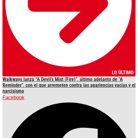
LO ÚLTIMO
Walkways lanza “A Devil's Mist (Fire)”, último adelanto de "A
Reminder", con el que arremeten contra las apariencias vacías y el
narcisismo
Facebook