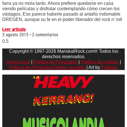
farra ya no mola tanto. Ahora prefiere quedarse en casa
viendo películas y disfrutar contemplando cómo crecen los
vástagos. Eso parece haberle pasado al antaño indomable
DREGEN, aunque su fe en el poder liberador del rock n’ roll
Leer artículo
3 agosto 2015
2 comentarios
Copyright © 1997-2026 MariskalRock.com® Todos los
derechos reservados.
Aviso Legal
|
Política de Privacidad
|
Política de cookies
|
Política de Privacidad Redes sociales
| Art by
Publiup.