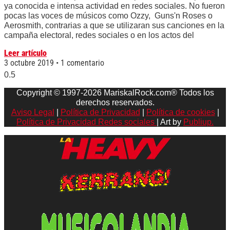
ya conocida e intensa actividad en redes sociales. No fueron
pocas las voces de músicos como Ozzy, Guns'n Roses o
Aerosmith, contrarias a que se utilizaran sus canciones en la
campaña electoral, redes sociales o en los actos del
Leer artículo
3 octubre 2019
1 comentario
Copyright © 1997-2026 MariskalRock.com® Todos los
derechos reservados.
Aviso Legal
|
Política de Privacidad
|
Política de cookies
|
Política de Privacidad Redes sociales
| Art by
Publiup.