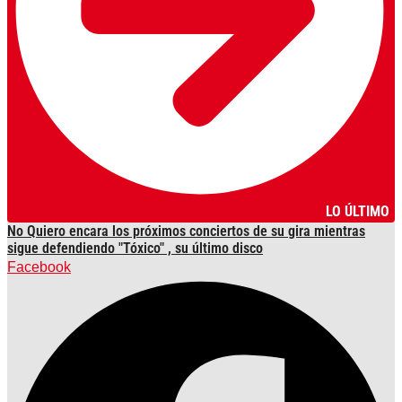
LO ÚLTIMO
No Quiero encara los próximos conciertos de su gira mientras
sigue defendiendo "Tóxico" , su último disco
Facebook