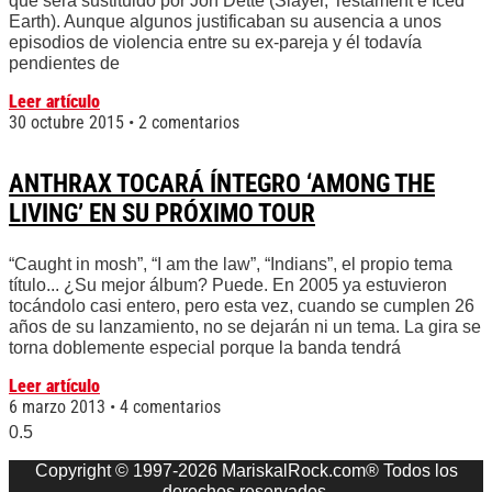
que será sustituido por Jon Dette (Slayer, Testament e Iced
Earth). Aunque algunos justificaban su ausencia a unos
episodios de violencia entre su ex-pareja y él todavía
pendientes de
Leer artículo
30 octubre 2015
2 comentarios
ANTHRAX TOCARÁ ÍNTEGRO ‘AMONG THE
LIVING’ EN SU PRÓXIMO TOUR
“Caught in mosh”, “I am the law”, “Indians”, el propio tema
título... ¿Su mejor álbum? Puede. En 2005 ya estuvieron
tocándolo casi entero, pero esta vez, cuando se cumplen 26
años de su lanzamiento, no se dejarán ni un tema. La gira se
torna doblemente especial porque la banda tendrá
Leer artículo
6 marzo 2013
4 comentarios
Copyright © 1997-2026 MariskalRock.com® Todos los
derechos reservados.