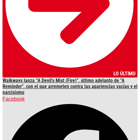
LO ÚLTIMO
Walkways lanza “A Devil's Mist (Fire)”, último adelanto de "A
Reminder", con el que arremeten contra las apariencias vacías y el
narcisismo
Facebook