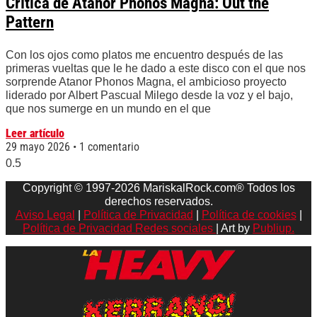
Crítica de Atanor Phonos Magna: Out the
Pattern
Con los ojos como platos me encuentro después de las
primeras vueltas que le he dado a este disco con el que nos
sorprende Atanor Phonos Magna, el ambicioso proyecto
liderado por Albert Pascual Milego desde la voz y el bajo,
que nos sumerge en un mundo en el que
Leer artículo
29 mayo 2026
1 comentario
Copyright © 1997-2026 MariskalRock.com® Todos los
derechos reservados.
Aviso Legal
|
Política de Privacidad
|
Política de cookies
|
Política de Privacidad Redes sociales
| Art by
Publiup.