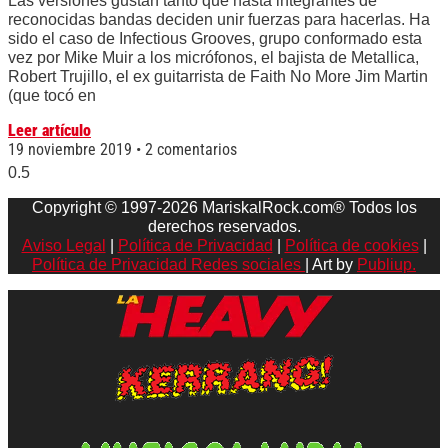
Las versiones gustan tanto que hasta integrantes de
reconocidas bandas deciden unir fuerzas para hacerlas. Ha
sido el caso de Infectious Grooves, grupo conformado esta
vez por Mike Muir a los micrófonos, el bajista de Metallica,
Robert Trujillo, el ex guitarrista de Faith No More Jim Martin
(que tocó en
Leer artículo
19 noviembre 2019
2 comentarios
Copyright © 1997-2026 MariskalRock.com® Todos los
derechos reservados.
Aviso Legal
|
Política de Privacidad
|
Política de cookies
|
Política de Privacidad Redes sociales
| Art by
Publiup.