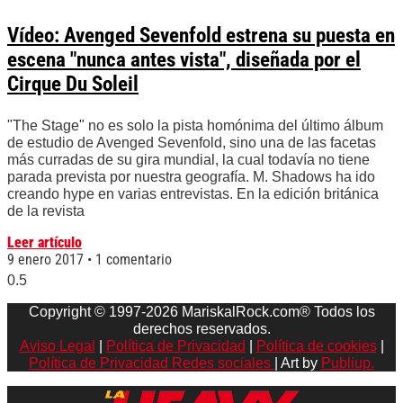
Vídeo: Avenged Sevenfold estrena su puesta en
escena "nunca antes vista", diseñada por el
Cirque Du Soleil
"The Stage" no es solo la pista homónima del último álbum
de estudio de Avenged Sevenfold, sino una de las facetas
más curradas de su gira mundial, la cual todavía no tiene
parada prevista por nuestra geografía. M. Shadows ha ido
creando hype en varias entrevistas. En la edición británica
de la revista
Leer artículo
9 enero 2017
1 comentario
Copyright © 1997-2026 MariskalRock.com® Todos los
derechos reservados.
Aviso Legal
|
Política de Privacidad
|
Política de cookies
|
Política de Privacidad Redes sociales
| Art by
Publiup.