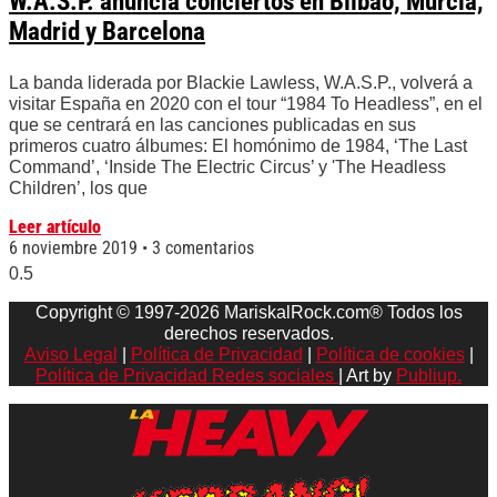
W.A.S.P. anuncia conciertos en Bilbao, Murcia,
Madrid y Barcelona
La banda liderada por Blackie Lawless, W.A.S.P., volverá a
visitar España en 2020 con el tour “1984 To Headless”, en el
que se centrará en las canciones publicadas en sus
primeros cuatro álbumes: El homónimo de 1984, ‘The Last
Command’, ‘Inside The Electric Circus’ y 'The Headless
Children’, los que
Leer artículo
6 noviembre 2019
3 comentarios
Copyright © 1997-2026 MariskalRock.com® Todos los
derechos reservados.
Aviso Legal
|
Política de Privacidad
|
Política de cookies
|
Política de Privacidad Redes sociales
| Art by
Publiup.