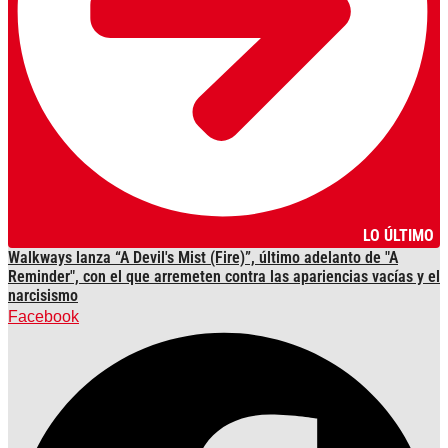
LO ÚLTIMO
Walkways lanza “A Devil's Mist (Fire)”, último adelanto de "A
Reminder", con el que arremeten contra las apariencias vacías y el
narcisismo
Facebook